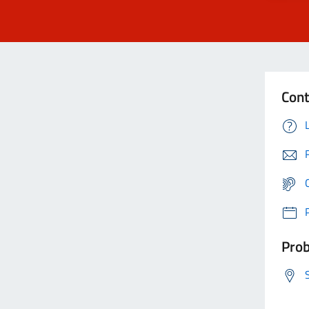
Cont
Prob