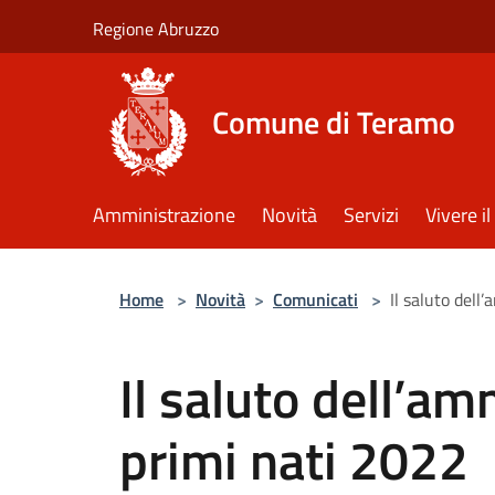
Salta al contenuto principale
Regione Abruzzo
Comune di Teramo
Amministrazione
Novità
Servizi
Vivere 
Home
>
Novità
>
Comunicati
>
Il saluto dell
Il saluto dell’am
primi nati 2022