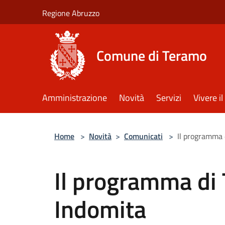
Salta al contenuto principale
Regione Abruzzo
Comune di Teramo
Amministrazione
Novità
Servizi
Vivere 
Home
>
Novità
>
Comunicati
>
Il programma 
Il programma di
Indomita