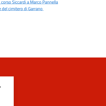
di corso Siccardi a Marco Pannella
e del cimitero di Garrano
?