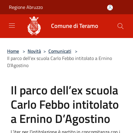
Salta al contenuto principale
Regione Abruzzo
Comune di Teramo
Home
>
Novità
>
Comunicati
>
Il parco dell’ex scuola Carlo Febbo intitolato a Ernino
D’Agostino
Il parco dell’ex scuola
Carlo Febbo intitolato
a Ernino D’Agostino
L’iter per l’intitolazione è partito in concomitanza con i