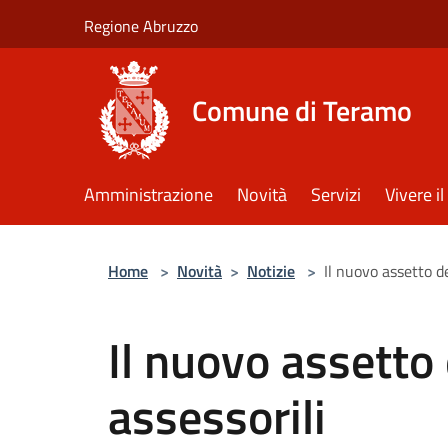
Salta al contenuto principale
Regione Abruzzo
Comune di Teramo
Amministrazione
Novità
Servizi
Vivere 
Home
>
Novità
>
Notizie
>
Il nuovo assetto d
Il nuovo assetto
assessorili