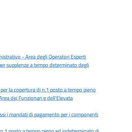
istrativo - Area degli Operatori Esperti
 per supplenze a tempo determinato degli
, per la copertura di n.1 posto a tempo pieno
rea dei Funzionari e dell'Elevata
ssi i mandati di pagamento per i componenti
di n.1 posto a tempo pieno ed indeterminato di