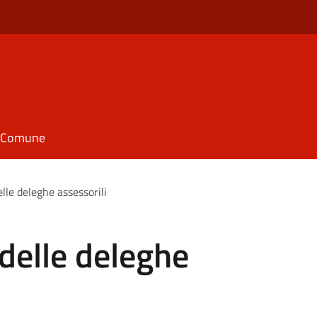
il Comune
elle deleghe assessorili
 delle deleghe