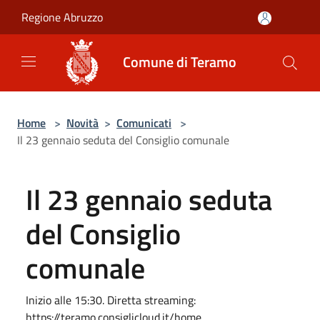
Salta al contenuto principale
Regione Abruzzo
Comune di Teramo
Home
>
Novità
>
Comunicati
>
Il 23 gennaio seduta del Consiglio comunale
Il 23 gennaio seduta
del Consiglio
comunale
Inizio alle 15:30. Diretta streaming:
https://teramo.consiglicloud.it/home