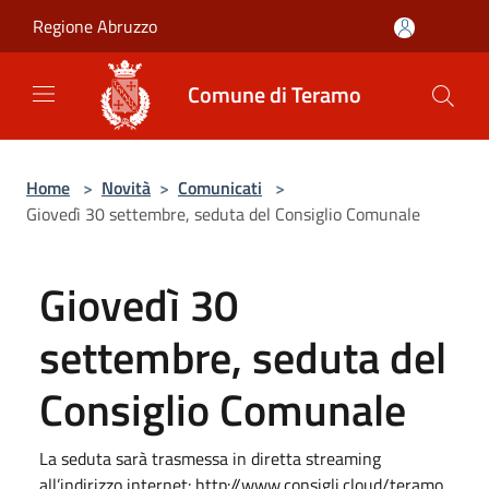
Salta al contenuto principale
Regione Abruzzo
Comune di Teramo
Home
>
Novità
>
Comunicati
>
Giovedì 30 settembre, seduta del Consiglio Comunale
Giovedì 30
settembre, seduta del
Consiglio Comunale
La seduta sarà trasmessa in diretta streaming
all’indirizzo internet: http://www.consigli.cloud/teramo