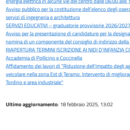
energia elettrica in alcune vie del centro dalle 06:00 alle
Avviso pubblico per la costituzione dell’elenco degli opera
servizi di ingegneria e architettura
SERVIZI EDUCATIVI – graduatorie provvisorie 2026/202
Avviso per la presentazione di candidature per la designaz
nomina di un componente del consiglio di indirizzo dell
RIAPERTURA TERMINI ISCRIZIONE AI NIDI D’INFANZIA C
Accademia di Pollicino e Coccinella
Affidamento dei lavori di “Riduzione dell'impatto degli ag
veicolare nella zona Est di Teramo. Intervento di migliora
Tordino e area industriale"
Ultimo aggiornamento
: 18 febbraio 2025, 13:02