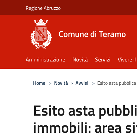
Salta al contenuto principale
Regione Abruzzo
Comune di Teramo
Amministrazione
Novità
Servizi
Vivere 
Home
>
Novità
>
Avvisi
>
Esito asta pubblica 
Esito asta pubbli
immobili: area sit