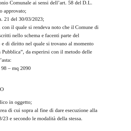
onio Comunale ai sensi dell’art. 58 del
D.L.
o approvato;
n. 21 del 30/03/2023;
on il quale si rendeva noto che il
Comune di
critti nello schema
e
facenti parte del
 e di diritto nel quale si
trovano al momento
a Pubblica”, da
esperirsi con il metodo delle
’asta:
a 98 – mq 2090
TO
lico in oggetto;
rea di cui sopra al fine di dare
esecuzione alla
3/23 e secondo le
modalità della stessa.