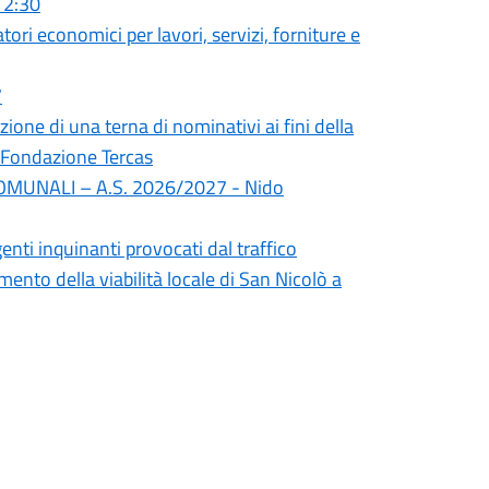
 12:30
tori economici per lavori, servizi, forniture e
7
ione di una terna di nominativi ai fini della
a Fondazione Tercas
OMUNALI – A.S. 2026/2027 - Nido
enti inquinanti provocati dal traffico
mento della viabilità locale di San Nicolò a