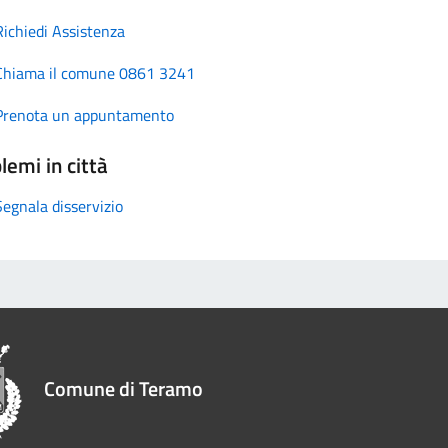
Richiedi Assistenza
Chiama il comune 0861 3241
Prenota un appuntamento
lemi in città
Segnala disservizio
Comune di Teramo