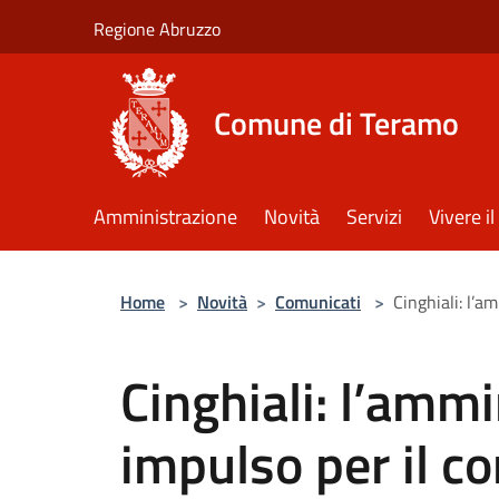
Salta al contenuto principale
Regione Abruzzo
Comune di Teramo
Amministrazione
Novità
Servizi
Vivere 
Home
>
Novità
>
Comunicati
>
Cinghiali: l’a
Cinghiali: l’amm
impulso per il con