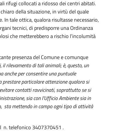
 rifugi collocati a ridosso dei centri abitati.
iaro della situazione, in virtù del quale
. In tale ottica, qualora risultasse necessario,
organi tecnici, di predisporre una Ordinanza
olosi che metterebbero a rischio l’incolumità
costante presenza del Comune e comunque
il rilevamento di tali animali; è, questo, un
ma anche per consentire una puntuale
 a prestare particolare attenzione qualora si
vitare contatti ravvicinati, soprattutto se si
nistrazione, sia con l’Ufficio Ambiente sia in
io, sta mettendo in campo ogni tipo di attività
i al n. telefonico 3407370451 .