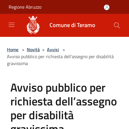
Salta al contenuto principale
Regione Abruzzo
Comune di Teramo
Home
>
Novità
>
Avvisi
>
Avviso pubblico per richiesta dell’assegno per disabilità
gravissima
Avviso pubblico per
richiesta dell’assegno
per disabilità
gravissima