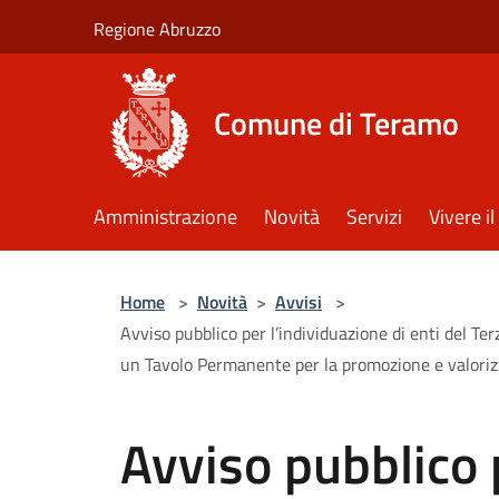
Salta al contenuto principale
Regione Abruzzo
Comune di Teramo
Amministrazione
Novità
Servizi
Vivere 
Home
>
Novità
>
Avvisi
>
Avviso pubblico per l’individuazione di enti del Ter
un Tavolo Permanente per la promozione e valoriz
Avviso pubblico 