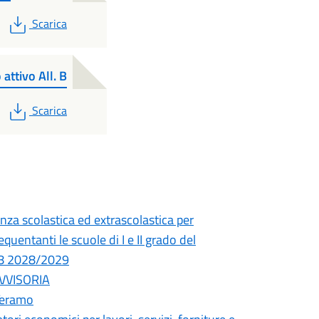
PDF
Scarica
attivo All. B
PDF
Scarica
nza scolastica ed extrascolastica per
uentanti le scuole di I e II grado del
28 2028/2029
OVVISORIA
Teramo