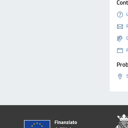
Cont
Prob