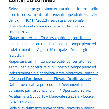
Selezione per progressione economica all’interno delle
aree (riconoscimento differenziali stipendiali ex art.14
del c.c.n.l. 16/11/2022) riservata al personale
dipendente del comune di Teramo. decorrenza
01/01/2024
Riapertura termini Concorso pubblico, per titoli ed
esami, per la copertura di n.1 posto a tempo pieno ed
indeterminato di Agente Minicipale - Area degli
Istruttori
Riapertura termini Concorso pubblico, per titoli ed
esami, per la copertura di n.1 posto a tempo pieno ed
indeterminato di Specialista Amministrativo Contabile
- Area dei Funzionari e dell'Elevata Qualificazione
Data prova pratica procedura di Avviamento a
selezione per l'assunzione di n.1 Operatore Servizi
Ausiliari e di Supporto - Manovale stradale - Codice
ISTAT 8.4.2.2.0.5
Sede di svolgimento prove scritte Concorso pubblico