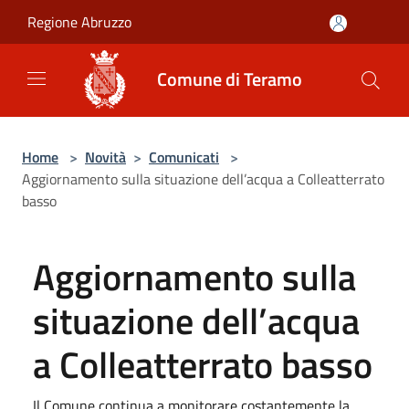
Salta al contenuto principale
Regione Abruzzo
Comune di Teramo
Home
>
Novità
>
Comunicati
>
Aggiornamento sulla situazione dell’acqua a Colleatterrato
basso
Aggiornamento sulla
situazione dell’acqua
a Colleatterrato basso
Il Comune continua a monitorare costantemente la