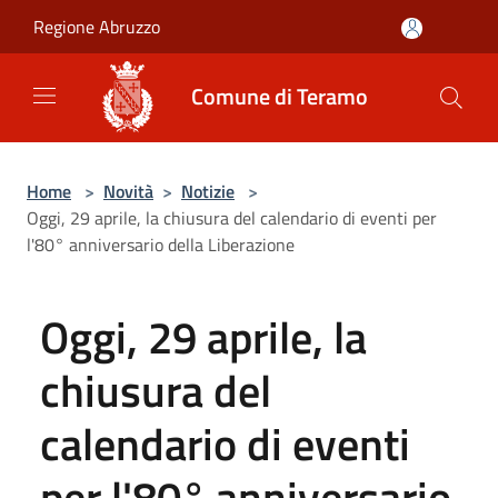
Salta al contenuto principale
Regione Abruzzo
Comune di Teramo
Home
>
Novità
>
Notizie
>
Oggi, 29 aprile, la chiusura del calendario di eventi per
l'80° anniversario della Liberazione
Oggi, 29 aprile, la
chiusura del
calendario di eventi
per l'80° anniversario