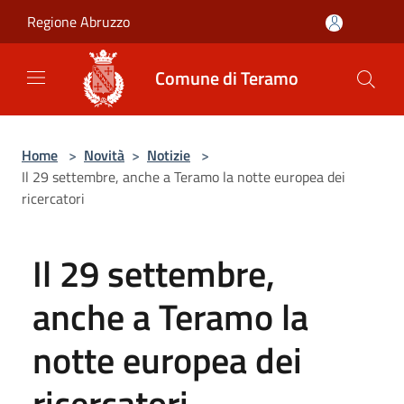
Salta al contenuto principale
Regione Abruzzo
Comune di Teramo
Home
>
Novità
>
Notizie
>
Il 29 settembre, anche a Teramo la notte europea dei
ricercatori
Il 29 settembre,
anche a Teramo la
notte europea dei
ricercatori