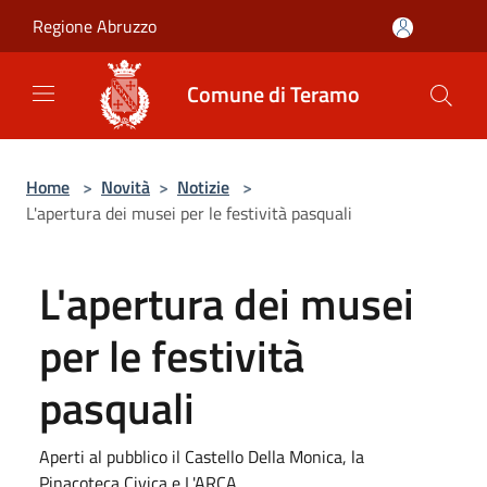
Salta al contenuto principale
Regione Abruzzo
Comune di Teramo
Home
>
Novità
>
Notizie
>
L'apertura dei musei per le festività pasquali
L'apertura dei musei
per le festività
pasquali
Aperti al pubblico il Castello Della Monica, la
Pinacoteca Civica e L'ARCA