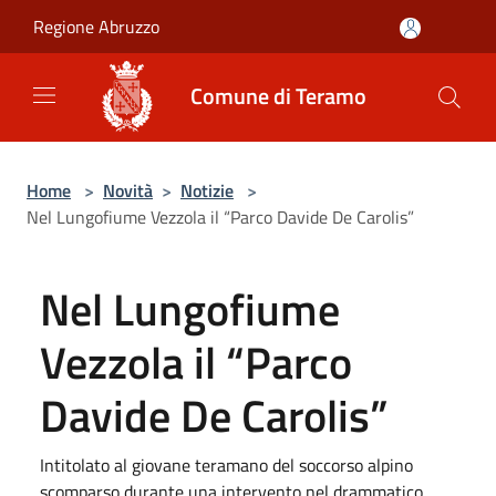
Salta al contenuto principale
Regione Abruzzo
Comune di Teramo
Home
>
Novità
>
Notizie
>
Nel Lungofiume Vezzola il “Parco Davide De Carolis”
Nel Lungofiume
Vezzola il “Parco
Davide De Carolis”
Intitolato al giovane teramano del soccorso alpino
scomparso durante una intervento nel drammatico