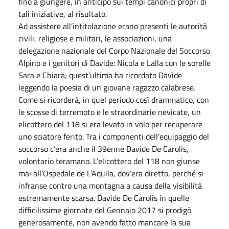
fino a giungere, in anticipo sui tempi canonici propri di
tali iniziative, al risultato.
Ad assistere all’intitolazione erano presenti le autorità
civili, religiose e militari, le associazioni, una
delegazione nazionale del Corpo Nazionale del Soccorso
Alpino e i genitori di Davide: Nicola e Lalla con le sorelle
Sara e Chiara; quest’ultima ha ricordato Davide
leggendo la poesia di un giovane ragazzo calabrese.
Come si ricorderà, in quel periodo così drammatico, con
le scosse di terremoto e le straordinarie nevicate, un
elicottero del 118 si era levato in volo per recuperare
uno sciatore ferito. Tra i componenti dell’equipaggio del
soccorso c’era anche il 39enne Davide De Carolis,
volontario teramano. L’elicottero del 118 non giunse
mai all’Ospedale de L’Aquila, dov’era diretto, perché si
infranse contro una montagna a causa della visibilità
estremamente scarsa. Davide De Carolis in quelle
difficilissime giornate del Gennaio 2017 si prodigò
generosamente, non avendo fatto mancare la sua