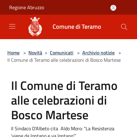
Salta al contenuto principale
Regione Abruzzo
Comune di Teramo
Home
>
Novità
>
Comunicati
>
Archivio notizie
>
Il Comune di Teramo alle celebrazioni di Bosco Martese
Il Comune di Teramo
alle celebrazioni di
Bosco Martese
Il Sindaco D'Albeto cita Aldo Moro: “La Resistenza
'viene da lontano e va lontano'”