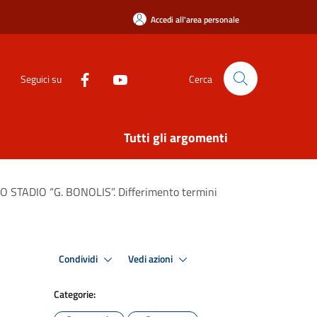
Accedi all'area personale
Seguici su
Cerca
Tutti gli argomenti
TADIO “G. BONOLIS”. Differimento termini
Condividi
Vedi azioni
Categorie: