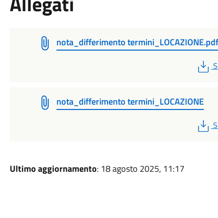
Allegati
nota_differimento termini_LOCAZIONE.pd
P
S
nota_differimento termini_LOCAZIONE
P
S
Ultimo aggiornamento
: 18 agosto 2025, 11:17