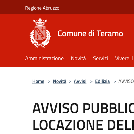
Salta al contenuto principale
Regione Abruzzo
Comune di Teramo
Amministrazione
Novità
Servizi
Vivere 
Home
>
Novità
>
Avvisi
>
Edilizia
>
AVVISO
AVVISO PUBBLI
LOCAZIONE DEL