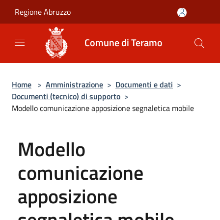
Salta al contenuto principale
Regione Abruzzo
Comune di Teramo
Home
>
Amministrazione
>
Documenti e dati
>
Documenti (tecnico) di supporto
>
Modello comunicazione apposizione segnaletica mobile
Modello
comunicazione
apposizione
segnaletica mobile