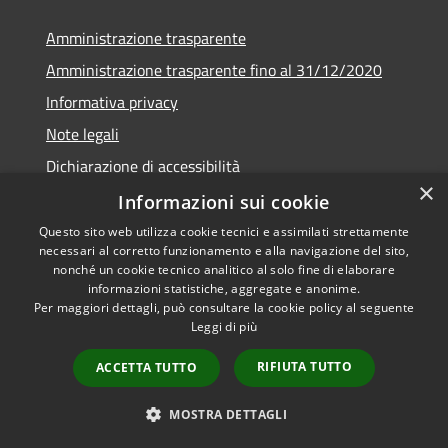
Amministrazione trasparente
Amministrazione trasparente fino al 31/12/2020
Informativa privacy
Note legali
Dichiarazione di accessibilità
×
Informazioni sui cookie
Questo sito web utilizza cookie tecnici e assimilati strettamente
necessari al corretto funzionamento e alla navigazione del sito,
RSS
Copyright © 2026 • Comune di
nonché un cookie tecnico analitico al solo fine di elaborare
Accessibilità
Teramo • Powered by
informazioni statistiche, aggregate e anonime.
Per maggiori dettagli, può consultare la cookie policy al seguente
Privacy
Municipium
Accesso
•
Leggi di più
Cookie
redazione
Mappa del sito
RIFIUTA TUTTO
ACCETTA TUTTO
Area riservata ai
dipendenti
MOSTRA DETTAGLI