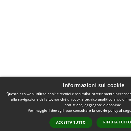
Informazioni sui cookie
Questo sito web utilizza cookie tecnici e assimilati strettamente necessa
alla navigazione del sito, nonché un cookie tecnico analitico al solo fi
statistiche, aggregate e anonime.
Per maggiori dettagli, può consultare la cookie policy al se
RIFIUTA TUTT
ACCETTA TUTTO